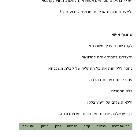
יש לי בתיקים מסוימים אפשרויות לחשוב מחוץ לקופסא
ולייצר פתרונות אדירים וחכמים שידועים לי!
שיתוף אישי
לקוח שהיה צריך משכנתא
והצלחנו להמיר אותה להלוואה
נחסך ללקוחות את כל התהליך של קבלת משכנתא
עם ריביות נמוכות בהרבה
ללא מסמכים
וללא תשלום על ייעוץ כלל!
כן, יש אלטרנטיבות יש דרכים ויש פתרונות.
רכישת דירה
רכישה
קניה
מלחמה
נדלן
מימון
שווי נכס