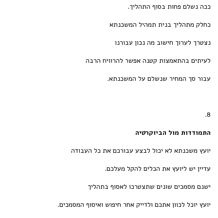
ככה נשלם פחות בסוף התהליך.
כחלק מתהליך בנית תמהיל המשכנתא
נצטרך לערוך חישוב מה נכון עבורנו
לעיתים בהתאמצות קטנה אפשר להרוויח הרבה
עבור סך המחיר שנשלם על המשכנתא.
8.
התמודדות מול הביוקרטיה
יועץ משכנתא לא יכול לבצע עבורכם את כל העבודה
עדיין יש ליועץ את הכלים להקל מעלכם.
ישנם מסמכים שונים שתצטרכו לאסוף בתהליך
יועץ יוכל לכוון אתכם ולדייק אחר חיפוש ואיסוף המסמכים.